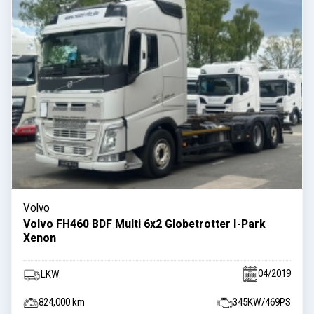
Volvo
Volvo FH460 BDF Multi 6x2 Globetrotter I-Park
Xenon
04/2019
LKW
824,000 km
345KW/469PS