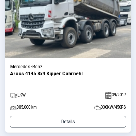
Mercedes-Benz
Arocs 4145 8x4 Kipper Cahrnehl
09/2017
LKW
385,000 km
330KW/450PS
Details