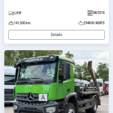
08/2016
LKW
141,000 km
294KW/400PS
Details