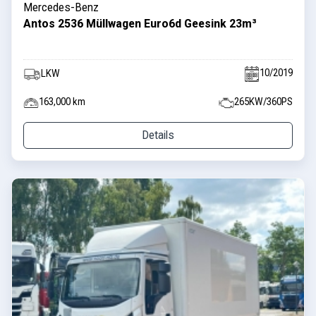
Mercedes-Benz
Antos 2536 Müllwagen Euro6d Geesink 23m³
10/2019
LKW
163,000 km
265KW/360PS
Details