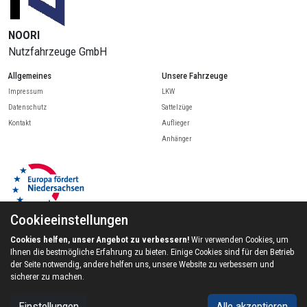
NOORI
Nutzfahrzeuge GmbH
Allgemeines
Unsere Fahrzeuge
Impressum
LKW
Datenschutz
Sattelzüge
Kontakt
Auflieger
Anhänger
Cookieeinstellungen
Cookies helfen, unser Angebot zu verbessern!
Wir verwenden Cookies, um
Ihnen die bestmögliche Erfahrung zu bieten. Einige Cookies sind für den Betrieb
© 2024 Noori Nutzfahrzeuge GmbH, Inc. All rights reserved.
der Seite notwendig, andere helfen uns, unsere Website zu verbessern und
sicherer zu machen.
Cookie-Einstellungen
Einstellungen
Alle akzeptieren