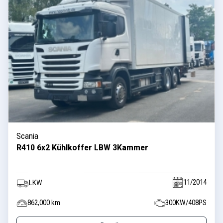
Scania
R410 6x2 Kühlkoffer LBW 3Kammer
11/2014
LKW
862,000 km
300KW/408PS