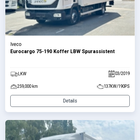
Iveco
Eurocargo 75-190 Koffer LBW Spurassistent
03/2019
LKW
259,000 km
137KW/190PS
Details