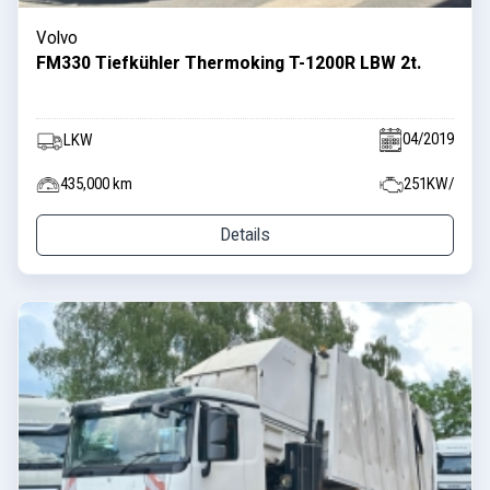
Volvo
FM330 Tiefkühler Thermoking T-1200R LBW 2t.
04/2019
LKW
435,000 km
251KW/
Details