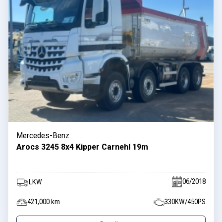
Mercedes-Benz
Arocs 3245 8x4 Kipper Carnehl 19m
06/2018
LKW
421,000 km
330KW/450PS