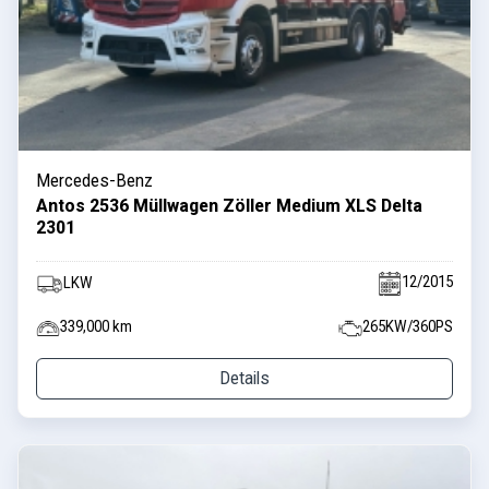
Mercedes-Benz
Antos 2536 Müllwagen Zöller Medium XLS Delta
2301
12/2015
LKW
339,000 km
265KW/360PS
Details