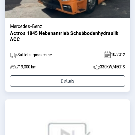
Mercedes-Benz
Actros 1845 Nebenantrieb Schubbodenhydraulik
ACC
10/2012
Sattelzugmaschine
719,000 km
330KW/450PS
Details