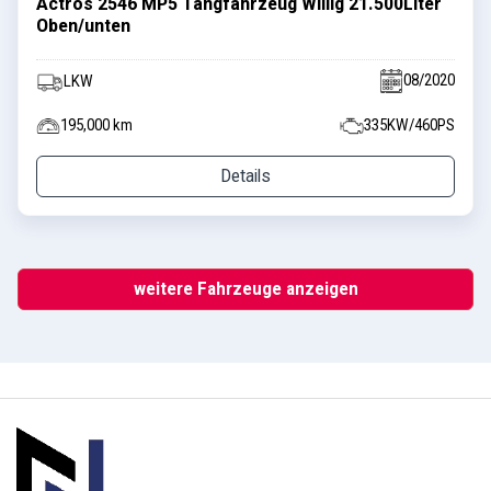
Actros 2546 MP5 Tangfahrzeug Willig 21.500Liter
Oben/unten
08/2020
LKW
195,000 km
335KW/460PS
Details
weitere Fahrzeuge anzeigen