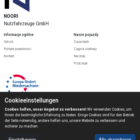
NOORI
Nutzfahrzeuge GmbH
Informacje ogólne
Nasze pojazdy
Odcisk
Ciężarówki
Polityka prywatności
Ciągnik siodłowy
Kontakt
Naczepa
Przyczepa
Cookieeinstellungen
Cookies helfen, unser Angebot zu verbessern!
Wir verwenden Cookies, um
Ihnen die bestmögliche Erfahrung zu bieten. Einige Cookies sind für den Betrieb
© 2024 Noori Nutzfahrzeuge GmbH, Inc. All rights reserved.
der Seite notwendig, andere helfen uns, unsere Website zu verbessern und
sicherer zu machen.
Cookie-Einstellungen
Einstellungen
Alle akzeptieren