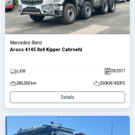
Mercedes-Benz
Arocs 4145 8x4 Kipper Cahrnehl
09/2017
LKW
385,000 km
330KW/450PS
Details