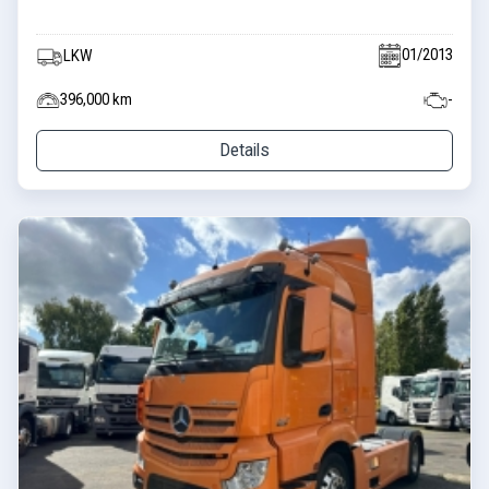
01/2013
LKW
396,000 km
-
Details