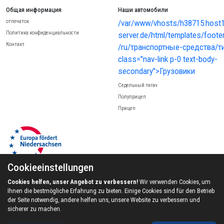
Общая информация
Наши автомобили
отпечаток
/var/www/vhosts/h38715.host12
Политика конфиденциальности
server.de/html/templates/footer
Контакт
/ru/транспортные-средства/ти
class="nav-link p-0 text-body-
secondary">Грузовики
Седельный тягач
Полуприцеп
Прицеп
Cookieeinstellungen
Cookies helfen, unser Angebot zu verbessern!
Wir verwenden Cookies, um
Ihnen die bestmögliche Erfahrung zu bieten. Einige Cookies sind für den Betrieb
© 2024 Noori Nutzfahrzeuge GmbH, Inc. All rights reserved.
der Seite notwendig, andere helfen uns, unsere Website zu verbessern und
sicherer zu machen.
Cookie-Einstellungen